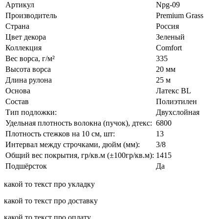
Артикул
Npg-09
Производитель
Premium Grass
Страна
Россия
Цвет декора
Зеленый
Коллекция
Comfort
Вес ворса, г/м²
335
Высота ворса
20 мм
Длина рулона
25 м
Основа
Латекс BL
Состав
Полиэтилен
Тип подложки:
Двухслойная
Удельная плотность волокна (пучок), дтекс:
6800
Плотность стежков на 10 см, шт:
13
Интервал между строчками, дюйм (мм):
3/8
Общий вес покрытия, гр/кв.м (±100гр/кв.м):
1415
Подшёрсток
Да
какой то текст про укладку
какой то текст про доставку
какой то текст про оплату