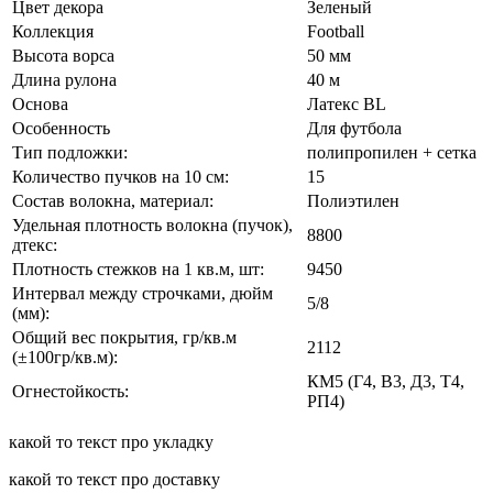
Цвет декора
Зеленый
Коллекция
Football
Высота ворса
50 мм
Длина рулона
40 м
Основа
Латекс BL
Особенность
Для футбола
Тип подложки:
полипропилен + сетка
Количество пучков на 10 см:
15
Состав волокна, материал:
Полиэтилен
Удельная плотность волокна (пучок),
8800
дтекс:
Плотность стежков на 1 кв.м, шт:
9450
Интервал между строчками, дюйм
5/8
(мм):
Общий вес покрытия, гр/кв.м
2112
(±100гр/кв.м):
КМ5 (Г4, В3, Д3, Т4,
Огнестойкость:
РП4)
какой то текст про укладку
какой то текст про доставку